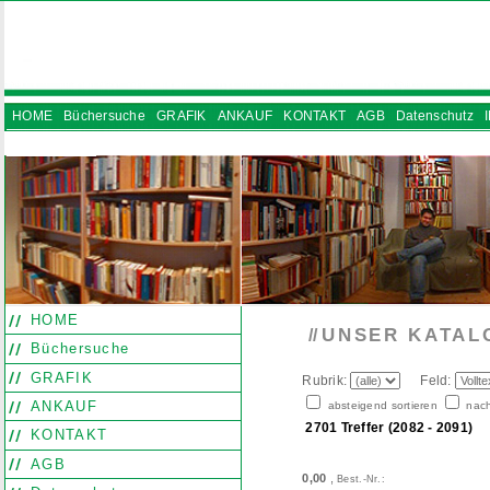
HOME
Büchersuche
GRAFIK
ANKAUF
KONTAKT
AGB
Datenschutz
INSTAGRAM
HOME
UNSER KATAL
//
Büchersuche
GRAFIK
Rubrik:
Feld:
ANKAUF
absteigend sortieren
nach
2701 Treffer (2082 - 2091)
KONTAKT
AGB
0,00
,
Best.-Nr.: