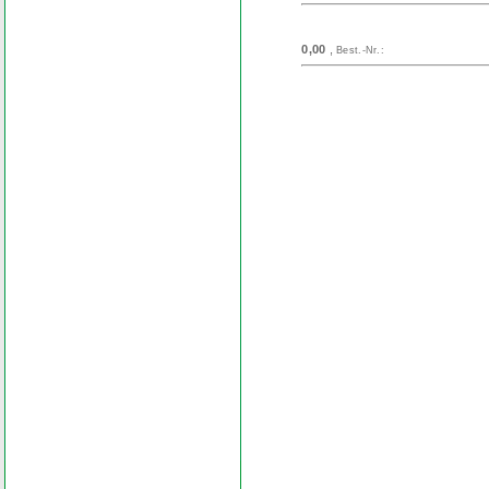
0,00
,
Best.-Nr.:
Search
Find word
Look out