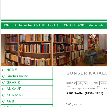
HOME
Büchersuche
GRAFIK
ANKAUF
KONTAKT
AGB
Datenschutz
INSTAGRAM
HOME
UNSER KATAL
//
Büchersuche
GRAFIK
Rubrik:
Feld:
ANKAUF
absteigend sortieren
nach
2701 Treffer (1856 - 1865)
KONTAKT
AGB
0,00
,
Best.-Nr.: