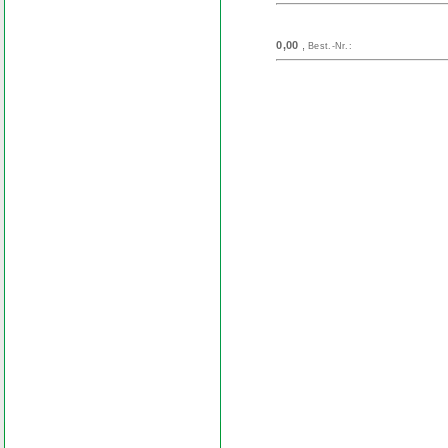
0,00
,
Best.-Nr.:
Search
Find word
Look out