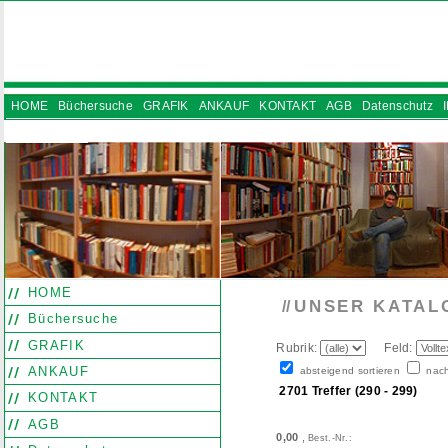
HOME
Büchersuche
GRAFIK
ANKAUF
KONTAKT
AGB
Datenschutz
INSTAGRAM
HOME
UNSER KATAL
//
Büchersuche
GRAFIK
Rubrik:
Feld:
ANKAUF
absteigend sortieren
nach
2701 Treffer (290 - 299)
KONTAKT
AGB
0,00
,
Best.-Nr.: