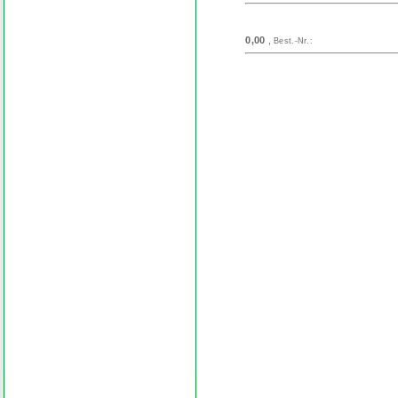
0,00
,
Best.-Nr.:
Search
Find word
Look out