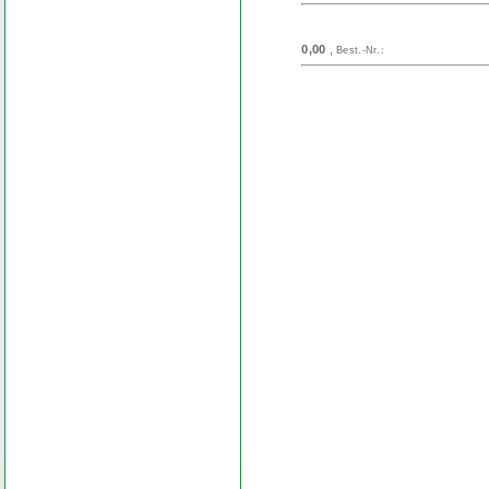
0,00
,
Best.-Nr.:
Search
Find word
Look out