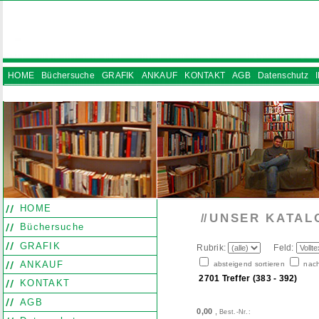
HOME
Büchersuche
GRAFIK
ANKAUF
KONTAKT
AGB
Datenschutz
INSTAGRAM
HOME
UNSER KATAL
//
Büchersuche
GRAFIK
Rubrik:
Feld:
ANKAUF
absteigend sortieren
nach
2701 Treffer (383 - 392)
KONTAKT
AGB
0,00
,
Best.-Nr.: