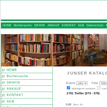
HOME
Büchersuche
GRAFIK
ANKAUF
KONTAKT
AGB
Datenschutz
INSTAGRAM
HOME
UNSER KATAL
//
Büchersuche
GRAFIK
Rubrik:
Feld:
ANKAUF
absteigend sortieren
nach
2701 Treffer (570 - 579)
KONTAKT
AGB
0,00
,
Best.-Nr.: