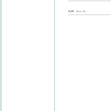
0,00
,
Best.-Nr.:
Search
Find word
Look out